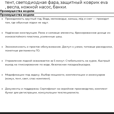
тент, светодиодная фара, защитный коврик eva
, весла, ножной насос, банки.
Преимущества модели
Преимущества модели
Проходимость круглый год. Вода, мелководье, камыш, лёд и снег — проходит
там, где обычные лодки не идут.
Обратная связь
Надёжная конструкция. Рама и силовые элементы, бронированное днище из
износостойкого пластика, усиленные швы.
Здесь Вы можете оставить заявку
Экономичность и простое обслуживание. Доступ к узлам, типовые расходники,
на поставку товаров и продукции
понятные регламенты ТО.
или получить консультацию
Управление лодкой осваивается за 5 минут. Стабильность на курсе, быстрый
выход на глиссирование по воде, безопасная посадка/высадка.
Модификации под задачу. Выбор мощности, комплектации и аксессуаров
(кожух, тент, свет, спас-комплект).
+7
Документы и поддержка. С
ертификат на серийное производство
, комплект
бумаг для регистрации, консультации техспециалиста.